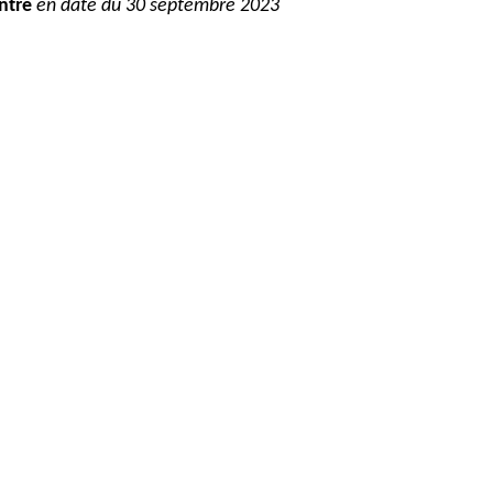
ntre
en date
du
30 septembre
2023