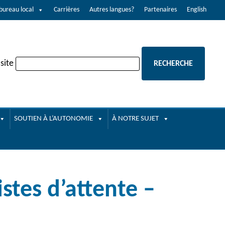
bureau local
Carrières
Autres langues?
Partenaires
English
site
SOUTIEN À L’AUTONOMIE
À NOTRE SUJET
stes d’attente –